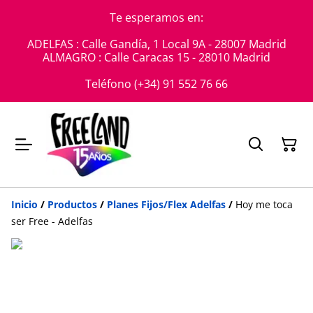
Te esperamos en:
ADELFAS : Calle Gandía, 1 Local 9A - 28007 Madrid
ALMAGRO : Calle Caracas 15 - 28010 Madrid
Teléfono (+34) 91 552 76 66
Inicio
/
Productos
/
Planes Fijos/Flex Adelfas
/
Hoy me toca
ser Free - Adelfas