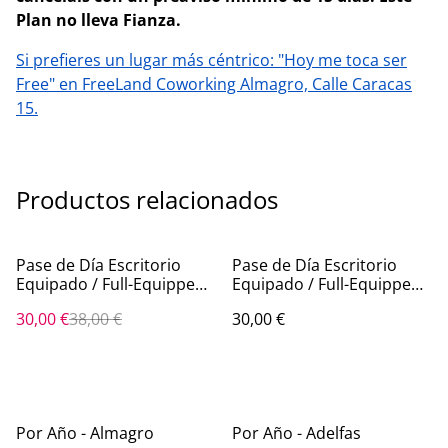
Plan no lleva Fianza.
Si prefieres un lugar más céntrico: "Hoy me toca ser
Free" en FreeLand Coworking Almagro, Calle Caracas
15.
Productos relacionados
%
Pase de Día Escritorio
Pase de Día Escritorio
Equipado / Full-Equipped
Equipado / Full-Equipped
Day-Pass en Almagro
Day-Pass en Adelfas
30,00 €
38,00 €
30,00 €
Por Año - Almagro
Por Año - Adelfas