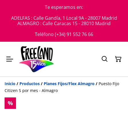
Te esperamos en:
ADELFAS : Calle Gandía, 1 Local 9A - 28007 Madrid
ALMAGRO : Calle Caracas 15 - 28010 Madrid
Teléfono (+34) 91 552 76 66
Inicio
/
Productos
/
Planes Fijos/Flex Almagro
/
Puesto Fijo
Citizen S por mes - Almagro
%