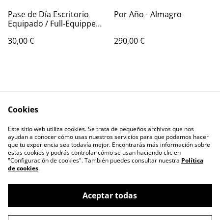
Pase de Día Escritorio
Por Año - Almagro
Equipado / Full-Equipped
Day-Pass en Adelfas
30,00 €
290,00 €
Cookies
Este sitio web utiliza cookies. Se trata de pequeños archivos que nos
Contáctanos
Términos legales
ayudan a conocer cómo usas nuestros servicios para que podamos hacer
Política de Privacidad
Política de cookies
que tu experiencia sea todavía mejor. Encontrarás más información sobre
estas cookies y podrás controlar cómo se usan haciendo clic en
"Configuración de cookies". También puedes consultar nuestra
Política
de cookies
.
Aceptar todas
©
2026
Freeland Coworking