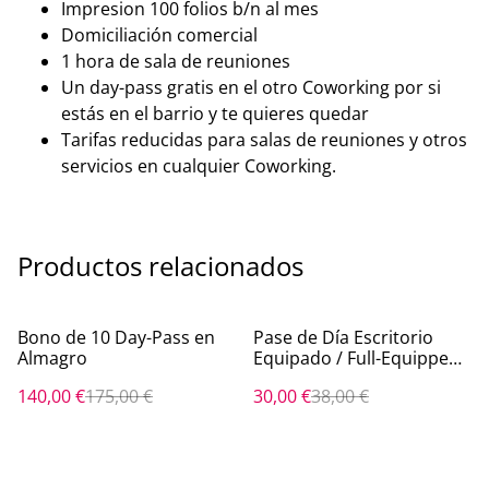
Impresion 100 folios b/n al mes
Domiciliación comercial
1 hora de sala de reuniones
Un day-pass gratis en el otro Coworking por si
estás en el barrio y te quieres quedar
Tarifas reducidas para salas de reuniones y otros
servicios en cualquier Coworking.
Productos relacionados
%
%
Bono de 10 Day-Pass en
Pase de Día Escritorio
Almagro
Equipado / Full-Equipped
Day-Pass en Almagro
140,00 €
175,00 €
30,00 €
38,00 €