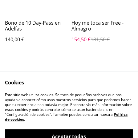
%
Bono de 10 Day-Pass en
Hoy me toca ser Free -
Adelfas
Almagro
140,00 €
154,50 €
181,50 €
Cookies
Este sitio web utiliza cookies. Se trata de pequeños archivos que nos
Contáctanos
Términos legales
ayudan a conocer cómo usas nuestros servicios para que podamos hacer
Política de Privacidad
Política de cookies
que tu experiencia sea todavía mejor. Encontrarás más información sobre
estas cookies y podrás controlar cómo se usan haciendo clic en
"Configuración de cookies". También puedes consultar nuestra
Política
de cookies
.
Aceptar todas