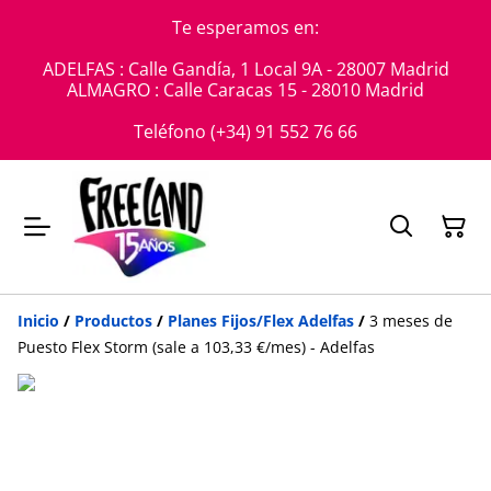
Te esperamos en:
ADELFAS : Calle Gandía, 1 Local 9A - 28007 Madrid
ALMAGRO : Calle Caracas 15 - 28010 Madrid
Teléfono (+34) 91 552 76 66
Inicio
/
Productos
/
Planes Fijos/Flex Adelfas
/
3 meses de
Puesto Flex Storm (sale a 103,33 €/mes) - Adelfas